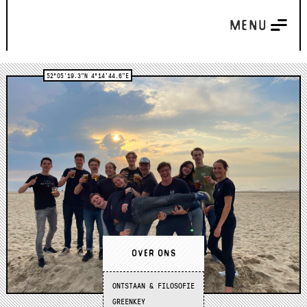
MENU
52°05'19.3"N 4°14'44.6"E
OVER ONS
ONTSTAAN & FILOSOFIE
GREENKEY