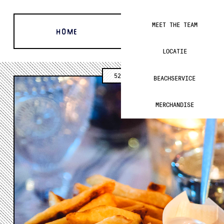
MEET THE TEAM
HOME
OVER ONS
LOCATIE
52°05'19.3"N 4°14'44.6"E
BEACHSERVICE
MERCHANDISE